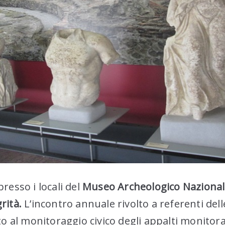
presso i locali del
Museo Archeologico Nazionale
rità.
L’incontro annuale rivolto a referenti delle
cato al monitoraggio civico degli appalti monitor