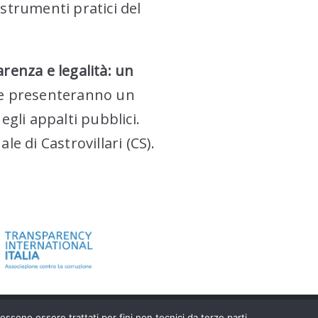
 strumenti pratici del
renza e legalità: un
che presenteranno un
gli appalti pubblici.
e di Castrovillari (CS).
 possono essere trattati per fini non tecnici da terze parti.