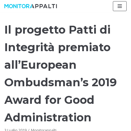
Vai
al
contenuto
Il progetto Patti di
Integrità premiato
all’European
Ombudsman’s 2019
Award for Good
Administration
3 Luglio 2019
Monitorappalti