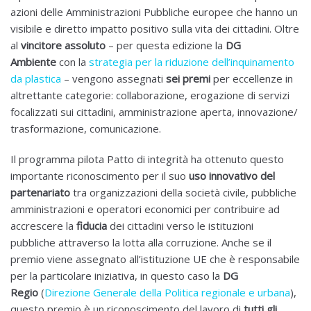
azioni delle Amministrazioni Pubbliche europee che hanno un
visibile e diretto impatto positivo sulla vita dei cittadini. Oltre
al
vincitore assoluto
– per questa edizione la
DG
Ambiente
con la
strategia per la riduzione dell’inquinamento
da plastica
– vengono assegnati
sei premi
per eccellenze in
altrettante categorie: collaborazione, erogazione di servizi
focalizzati sui cittadini, amministrazione aperta, innovazione/
trasformazione, comunicazione.
Il programma pilota Patto di integrità ha ottenuto questo
importante riconoscimento per il suo
uso innovativo del
partenariato
tra organizzazioni della società civile, pubbliche
amministrazioni e operatori economici per contribuire ad
accrescere la
fiducia
dei cittadini verso le istituzioni
pubbliche attraverso la lotta alla corruzione. Anche se il
premio viene assegnato all’istituzione UE che è responsabile
per la particolare iniziativa, in questo caso la
DG
Regio
(
Direzione Generale della Politica regionale e urbana
),
questo premio è un riconoscimento del lavoro di
tutti gli