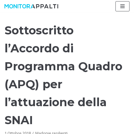
Vai
al
contenuto
Sottoscritto
l’Accordo di
Programma Quadro
(APQ) per
l’attuazione della
SNAI
1 Ottobre 2018
Madonie resilienti