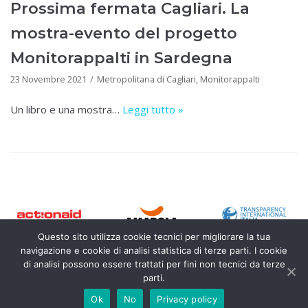
Prossima fermata Cagliari. La
mostra-evento del progetto
Monitorappalti in Sardegna
23 Novembre 2021
Metropolitana di Cagliari
,
Monitorappalti
Un libro e una mostra…
Leggi tutto »
Questo sito utilizza cookie tecnici per migliorare la tua
navigazione e cookie di analisi statistica di terze parti. I cookie
di analisi possono essere trattati per fini non tecnici da terze
parti.
MONITORAPPALTI.IT
Ok
No
Privacy policy
TERMINI E CONDIZIONI