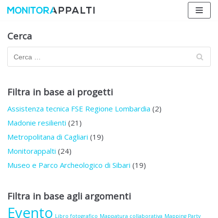
Vai
al
contenuto
Cerca
Filtra in base ai progetti
Assistenza tecnica FSE Regione Lombardia
(2)
Madonie resilienti
(21)
Metropolitana di Cagliari
(19)
Monitorappalti
(24)
Museo e Parco Archeologico di Sibari
(19)
Filtra in base agli argomenti
Evento
Libro fotografico
Mappatura collaborativa
Mapping Party