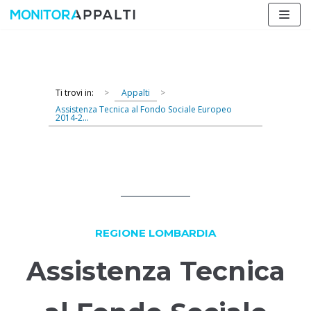
Vai
al
contenuto
Ti trovi in:
>
Appalti
>
Assistenza Tecnica al Fondo Sociale Europeo
2014-2...
REGIONE LOMBARDIA
Assistenza Tecnica